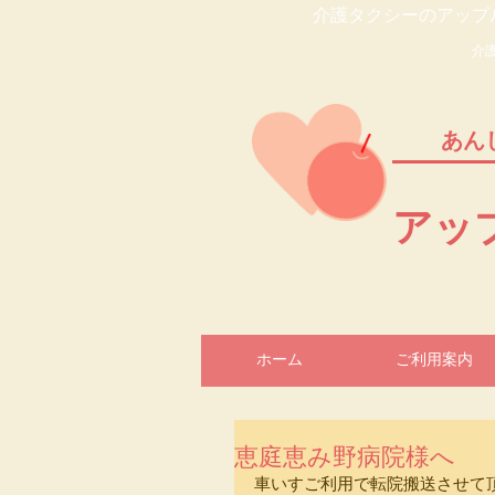
介護タクシーのアップ
介
あん
​ア
ホーム
ご利用案内
恵庭恵み野病院様へ
車いすご利用で転院搬送させて