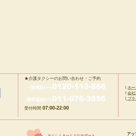
★介護タクシーのお問い合わせ・ご予約
0120-113-856
一般電話から
l
ホー
l
会社
011-676-3856
​l
プラ
携帯電話から
07:00-22:00
受付時間
アッ
​あんしん＆べんりなサポート