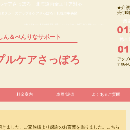
ルケアさっぽろ 北海道内全エリア対応
★介護
受付時
護タクシーのアップルケアさっぽろ｜札幌市中央区
一般
札幌の介護タクシー 札幌 中央区 西区 介護タクシー アップルケア 車椅子 車イス 寝台 ストレッチャー
01
しん＆べんりなサポート
携帯
01
ップルケアさっぽろ
アップ
〒064
料金案内
車両/設備
よくあるご質問
頂きました。ご家族様より感謝のお言葉を賜りました。こちら