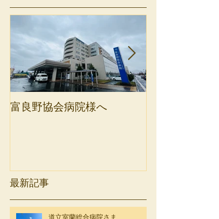
富良野協会病院様へ
斜里町健康保
最新記事
道立室蘭総合病院さま