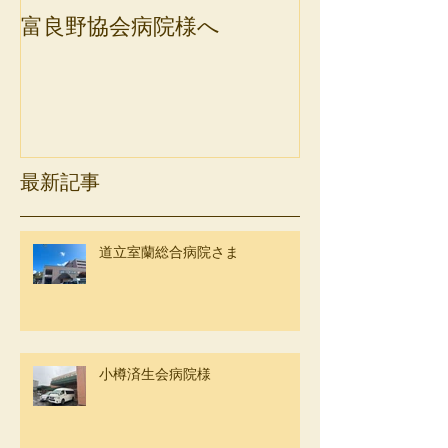
富良野協会病院様へ
斜里町健康保
最新記事
道立室蘭総合病院さま
小樽済生会病院様