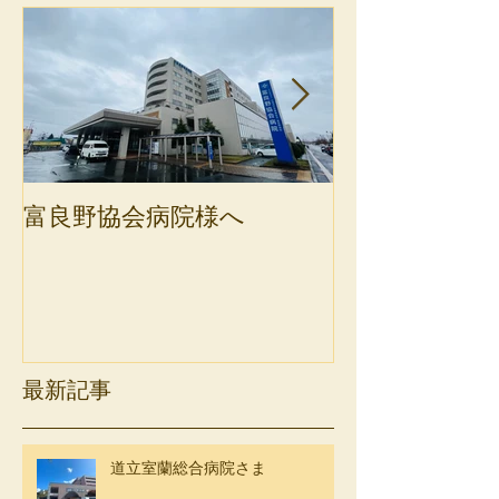
富良野協会病院様へ
斜里町健康保
最新記事
道立室蘭総合病院さま