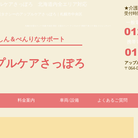
ルケアさっぽろ 北海道内全エリア対応
★介護
受付時
護タクシーのアップルケアさっぽろ｜札幌市中央区
一般
札幌の介護タクシー 札幌 中央区 西区 介護タクシー アップルケア 車椅子 車イス 寝台 ストレッチャー
01
しん＆べんりなサポート
携帯
01
ップルケアさっぽろ
アップ
〒064
料金案内
車両/設備
よくあるご質問