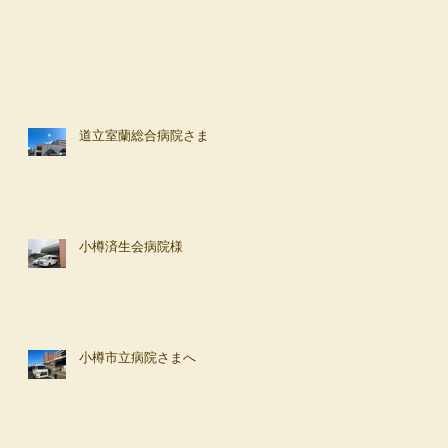
道立室蘭総合病院さま
小樽済生会病院様
小樽市立病院さまへ