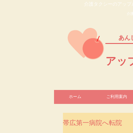
介護タクシーのアップ
介
あん
​ア
ホーム
ご利用案内
帯広第一病院へ転院