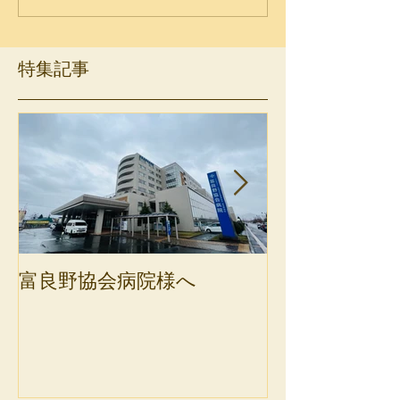
特集記事
富良野協会病院様へ
斜里町健康保