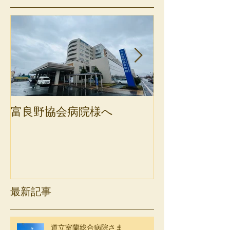
富良野協会病院様へ
斜里町健康保
最新記事
道立室蘭総合病院さま