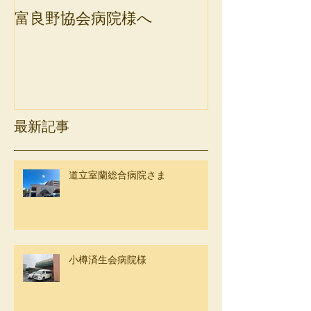
富良野協会病院様へ
斜里町健康保
最新記事
道立室蘭総合病院さま
小樽済生会病院様