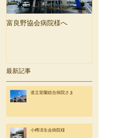
富良野協会病院様へ
斜里町健康保
最新記事
道立室蘭総合病院さま
小樽済生会病院様