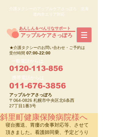
介護タクシーのアップルケアさっぽろ 北海
道内全エリア対応
あんしん＆べんりなサポート
​アップルケアさっぽろ
★介護タクシーのお問い合わせ・ご予約は
07:00-22:00
受付時間
一般電話からは
0120-113-856
携帯電話からは
011-676-3856
アップルケアさっぽろ
〒064-0826 札幌市中央区北6条西
27丁目1番3号
斜里町健康保険病院様へ
寝台搬送、胃瘻の食事対応等、させて
頂きました。看護師同乗、予定どうり